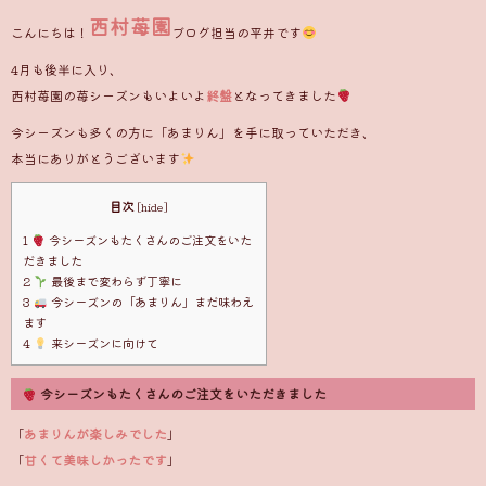
西村苺園
こんにちは！
ブログ担当の平井です
4月も後半に入り、
西村苺園の苺シーズンもいよいよ
終盤
となってきました
今シーズンも多くの方に「あまりん」を手に取っていただき、
本当にありがとうございます
目次
[
hide
]
1
今シーズンもたくさんのご注文をいた
だきました
2
最後まで変わらず丁寧に
3
今シーズンの「あまりん」まだ味わえ
ます
4
来シーズンに向けて
今シーズンもたくさんのご注文をいただきました
「
あまりんが楽しみでした
」
「
甘くて美味しかったです
」