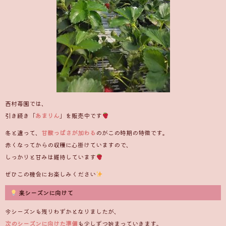
西村苺園では、
引き続き「
あまりん
」を販売中です
冬と違って、
甘酸っぱさが加わる
のがこの時期の特徴です。
赤くなってからの収穫に心掛けていますので、
しっかりと甘みは維持しています
ぜひこの機会にお楽しみください
来シーズンに向けて
今シーズンも残りわずかとなりましたが、
次のシーズンに向けた準備
も少しずつ始まっていきます。