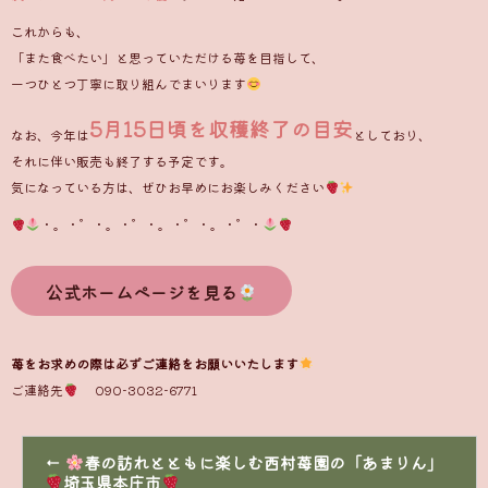
これからも、
「また食べたい」と思っていただける苺を目指して、
一つひとつ丁寧に取り組んでまいります
5月15日頃を収穫終了の目安
なお、今年は
としており、
それに伴い販売も終了する予定です。
気になっている方は、ぜひお早めにお楽しみください
・。・゜・。・゜・。・゜・。・゜・
公式ホームページを見る
苺をお求めの際は必ずご連絡をお願いいたします
ご連絡先
090-3032-6771
←
春の訪れとともに楽しむ西村苺園の「あまりん」
埼玉県本庄市