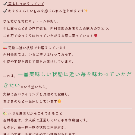
実もしっかりしていて
あまりんらしい甘みを感じられる仕上がりです
ひと粒ひと粒にボリュームがあり、
手に取ったときの存在感も、西村苺園のあまりんの魅力のひとつ。
ご自宅でゆっくり味わっていただける苺に育っています
完熟に近い状態でお届けしています
西村苺園では、いちご狩りは行っておらず、
生協や宅配を通じて苺をお届けしています。
一番美味しい状態に近い苺を味わっていただ
これは、
きたい
という想いから。
完熟に近いタイミングを見極めて収穫し、
皆さまのもとへお届けしています
小さな農園だからこそできること
西村苺園は、少人数で運営している小さな農園です。
その分、苺一株一株の状態に目が届き、
日々の変化にも気づきやすい環境があります。