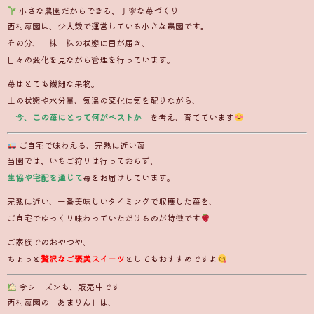
小さな農園だからできる、丁寧な苺づくり
西村苺園は、少人数で運営している小さな農園です。
その分、一株一株の状態に目が届き、
日々の変化を見ながら管理を行っています。
苺はとても繊細な果物。
土の状態や水分量、気温の変化に気を配りながら、
「
今、この苺にとって何がベストか
」を考え、育てています
ご自宅で味わえる、完熟に近い苺
当園では、いちご狩りは行っておらず、
生協や宅配を通じて
苺をお届けしています。
完熟に近い、一番美味しいタイミングで収穫した苺を、
ご自宅でゆっくり味わっていただけるのが特徴です
ご家族でのおやつや、
ちょっと
贅沢なご褒美スイーツ
としてもおすすめですよ
今シーズンも、販売中です
西村苺園の「あまりん」は、